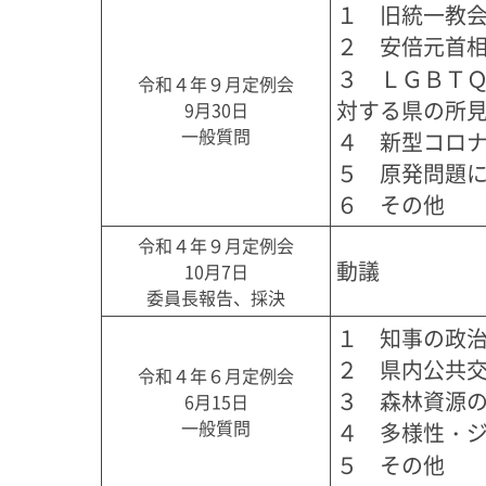
１　旧統一教会
２　安倍元首相
３　ＬＧＢＴ
令和４年９月定例会
対する県の所見
9月30日
一般質問
４　新型コロナ
５　原発問題に
６　その他
令和４年９月定例会
動議
10月7日
委員長報告、採決
１　知事の政治
２　県内公共交
令和４年６月定例会
３　森林資源の
6月15日
一般質問
４　多様性・ジ
５　その他