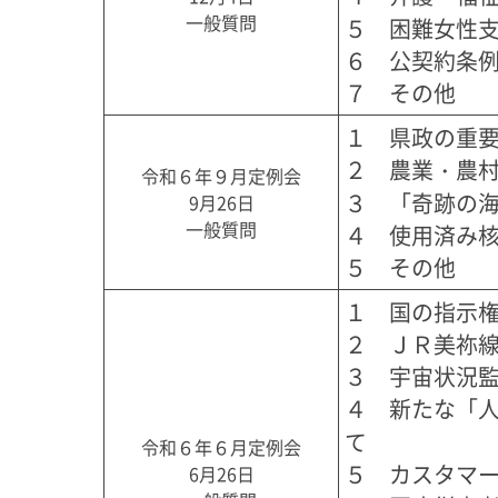
一般質問
５　困難女性支
６　公契約条例
７　その他
１　県政の重要
２　農業・農村
令和６年９月定例会
３　「奇跡の海
9月26日
一般質問
４　使用済み核
５　その他
１　国の指示権
２　ＪＲ美祢線
３　宇宙状況監
４　新たな「
て

令和６年６月定例会
５　カスタマー
6月26日