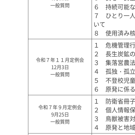
一般質問
６　持続可能な
７　ひとり一
いて

１　危機管理行
２　長生炭鉱の
令和７年１１月定例会
３　集落営農法
12月3日
４　孤独・孤立
一般質問
５　不登校児童
１　防衛省冊子
令和７年９月定例会
２　個人情報保
9月25日
３　鳥獣被害対
一般質問