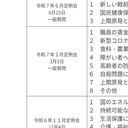
１　新しい戦前
令和７年６月定例会
２　国民健康保
6月25日
一般質問
３　上関原発
１　職員の賃金
２　新型コロナ
３　食料・農業
令和７年２月定例会
４　障がい者へ
3月5日
５　高齢者の防
一般質問
６　自殺問題に
７　上関原発と
８　その他
１　国のエネル
２　持続可能な
３　生活保護に
令和６年１１月定例会
４　介護・福祉
12月4日