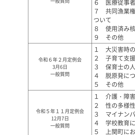
一般質問
６　医療従事者
７　共同漁業
ついて

８　使用済み核
９　その他
１　大災害時の
２　子育て支援
令和６年２月定例会
３　保育士の人
3月6日
一般質問
４　脱原発につ
５　その他
１　介護・障害
２　性の多様性
令和５年１１月定例会
３　マイナンバ
12月7日
４　学校教育に
一般質問
５　上関町にお