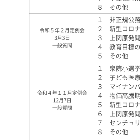
８　その他
１　非正規公務
２　新型コロナ
令和５年２月定例会
３　上関原発問
3月3日
一般質問
４　教育目標の
５　その他
１　衆院小選挙
２　子ども医療
３　マイナンバ
令和４年１１月定例会
４　物価高騰期
12月7日
５　新型コロナ
一般質問
６　上関原発問
７　センチュリ
８　その他