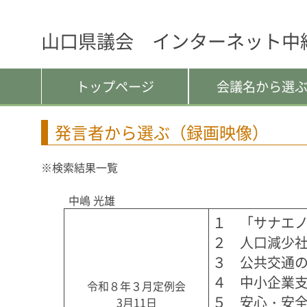
山口県議会 インターネット中
トップページ
会議名から選
発言者から選ぶ（録画映像）
※検索結果一覧
中嶋 光雄
１　「サナエノ
２　人口減少社
３　公共交通の
４　中小企業支
令和８年３月定例会
５　安心・安全
3月11日