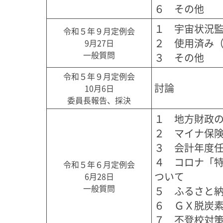
６　その他
１　宇宙状況監
令和５年９月定例会
２　使用済み（
9月27日
一般質問
３　その他
令和５年９月定例会
討論
10月6日
委員長報告、採決
１　地方財政の
２　マイナ保険
３　会計年度任
４　コロナ「
令和５年６月定例会
ついて

6月28日
一般質問
５　ふるさと納
６　ＧＸ脱炭素
７　不登校対策