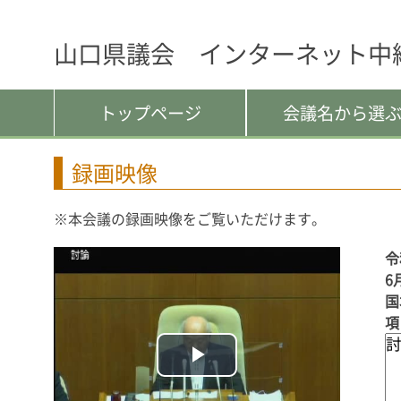
山口県議会 インターネット中
トップページ
会議名から選
録画映像
※本会議の録画映像をご覧いただけます。
令
6
国
項
Play