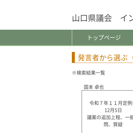
山口県議会 イ
トップページ
発言者から選ぶ
※検索結果一覧
国本 卓也
令和７年１１月定例
12月5日
議案の追加上程、一
問、質疑