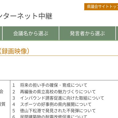
県議会サイトトッ
ンターネット中継
会議名から選ぶ
発言者から選ぶ
（録画映像）
１　将来の担い手の確保・育成について

会
２　再編後の県立高校の魅力づくりについて

３　インバウンド誘客促進に向けた取組について

般質
４　スポーツの好事例の県内展開について

５　徳山下松港で発見された不発弾について
