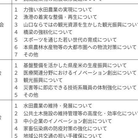
１　力強い水田農業の実現について

２　漁港の着実な整備・再生について

会
３　山口ならではの観光資源を生かした観光振興について
４　橋梁の強靱化について

５　スポーツを通じた若い世代の育成について

６　本県農林水産物等の大都市圏への物流対策について

７　その他
１　基盤整備を活かした県産米の生産振興について

会
２　医療関連分野におけるイノベーション創出について

３　観光振興について

４　災害等に即応できる技術系職員の体制強化について

５　その他
１　水田農業の維持・発展について

２　公共土木施設の維持管理等の高度化・効率化について
会
３　中小企業のイノベーション創出について

４　家畜伝染病の防疫対策の強化について

５　地域公共交通の担い手確保について
