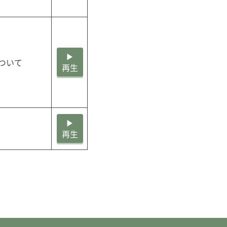
▶
いて

再生
▶
再生