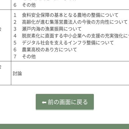
６　その他
１　食料安全保障の基本となる農地の整備について

２　高齢化が進む集落営農法人の今後の方向性について

会
３　瀬戸内海の漁業振興について

４　脱炭素化に直面する中小企業への支援の充実強化につ
５　デジタル社会を支えるインフラ整備について

６　農業高校のあり方について

７　その他
会
討論
⬅ 前の画面に戻る