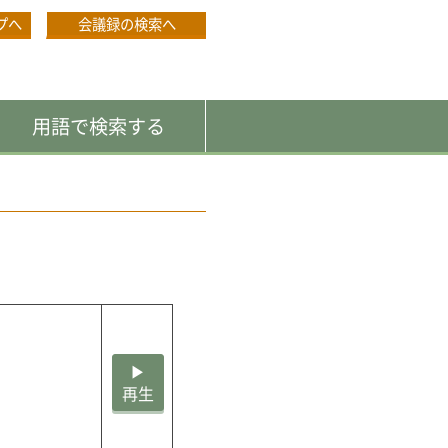
プへ
会議録の検索へ
用語で検索する
▶
再生