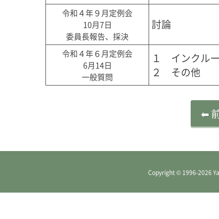
令和４年９月定例会
討論
10月7日
委員長報告、採決
令和４年６月定例会
１　インクルー
6月14日
２　その他
一般質問
⬅ 
Copyright © 1996
-2026 Ya