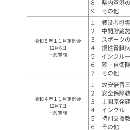
８　県内空港の
９　その他
１　戦没者慰霊
２　中間貯蔵施
３　スポーツの
令和５年１１月定例会
４　慢性腎臓病
12月6日
一般質問
５　インクルー
６　陸上自衛隊
７　その他
１　故安倍晋三
２　安全保障教
令和４年１１月定例会
３　上関原発建
12月7日
４　インクルー
一般質問
５　特別支援教
６　その他