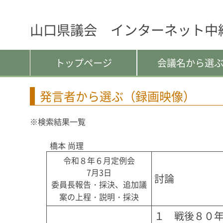
山口県議会 インターネット中
トップページ
会議名から選
発言者から選ぶ（録画映像）
※検索結果一覧
橋本 尚理
令和８年６月定例会
7月3日
討論
委員長報告・採決、追加議
案の上程・説明・採決
１　戦後８０年