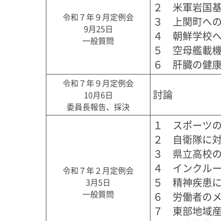
２　米軍岩国基
令和７年９月定例会
３　上関町への
9月25日
４　朝鮮学校へ
一般質問
５　空母艦載機
令和７年９月定例会
討論
10月6日
委員長報告、採決
１　スポーツの
２　自衛隊に対
３　県立高校の
４　インクルー
令和７年２月定例会
５　精神疾患に
3月5日
一般質問
６　労働者のメ
７　東部地域産